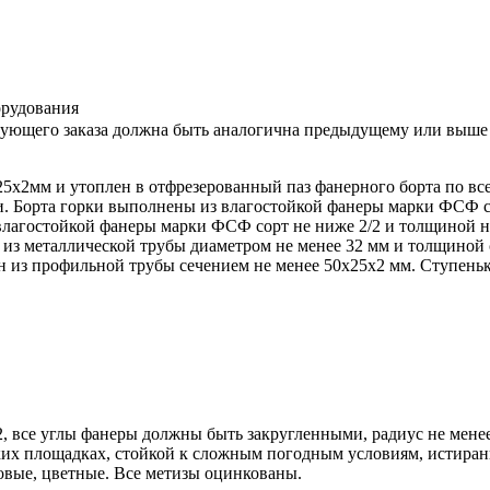
орудования
дующего заказа должна быть аналогична предыдущему или выше
5х2мм и утоплен в отфрезерованный паз фанерного борта по вс
ки. Борта горки выполнены из влагостойкой фанеры марки ФСФ с
влагостойкой фанеры марки ФСФ сорт не ниже 2/2 и толщиной н
из металлической трубы диаметром не менее 32 мм и толщиной 
ен из профильной трубы сечением не менее 50х25х2 мм. Ступень
2, все углы фанеры должны быть закругленными, радиус не мен
ких площадках, стойкой к сложным погодным условиям, истиран
вые, цветные. Все метизы оцинкованы.