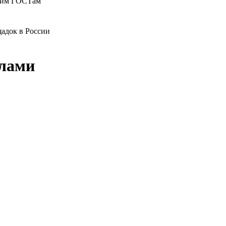
ющим ГОСТам
адок в России
илами