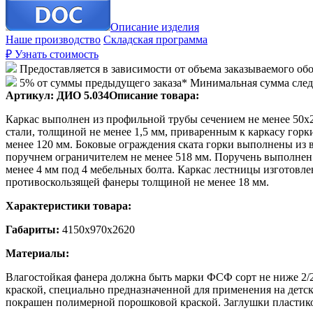
Описание изделия
Наше производство
Складская программа
₽
Узнать стоимость
Предоставляется в зависимости от объема заказываемого об
5% от суммы предыдущего заказа* Минимальная сумма сле
Артикул:
ДИО 5.034
Описание товара:
Каркас выполнен из профильной трубы сечением не менее 50х2
стали, толщиной не менее 1,5 мм, приваренным к каркасу гор
менее 120 мм. Боковые ограждения ската горки выполнены из 
поручнем ограничителем не менее 518 мм. Поручень выполнен 
менее 4 мм под 4 мебельных болта. Каркас лестницы изготовл
противоскользящей фанеры толщиной не менее 18 мм.
Характеристики товара:
Габариты:
4150х970х2620
Материалы:
Влагостойкая фанера должна быть марки ФСФ сорт не ниже 2/
краской, специально предназначенной для применения на детс
покрашен полимерной порошковой краской. Заглушки пластико