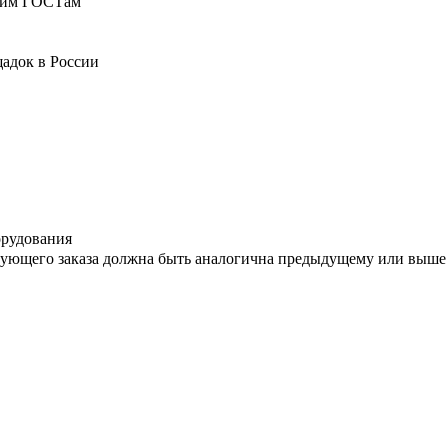
ющим ГОСТам
адок в России
орудования
дующего заказа должна быть аналогична предыдущему или выше