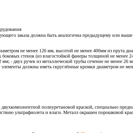
орудования
дующего заказа должна быть аналогична предыдущему или выше
аметром не менее 126 мм, высотой не менее 400мм из прута диа
х боковых стенок (из влагостойкой фанеры толщиной не менее 2
2 мм; - двух ручек из металлической трубы сечение не менее 26 
е элементы должны иметь скруглённые кромки диаметром не мен
 двухкомпонентной полиуретановой краской, специально предна
ствию ультрафиолета и влаги. Металл окрашен порошковой кра