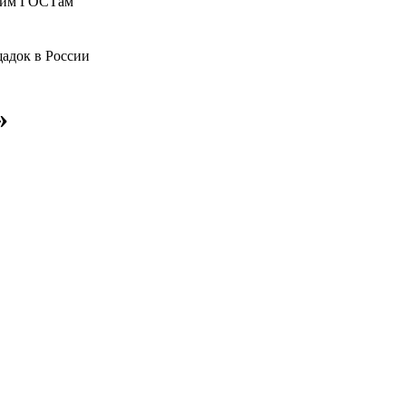
ющим ГОСТам
адок в России
»