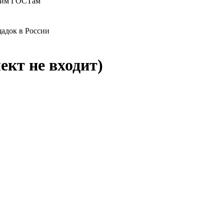
ющим ГОСТам
адок в России
ект не входит)