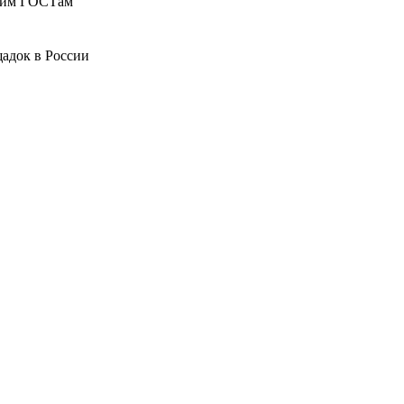
ющим ГОСТам
адок в России