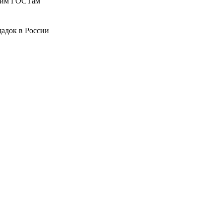
ющим ГОСТам
адок в России
"