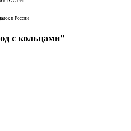
ющим ГОСТам
адок в России
од с кольцами"