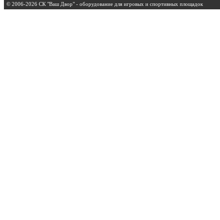
© 2006-2026 СК "Ваш Двор" - оборудование для игровых и спортивных площадок